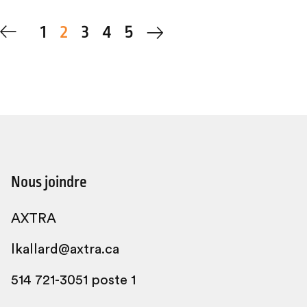
1
2
3
4
5
Nous joindre
AXTRA
lkallard@axtra.ca
514 721-3051 poste 1