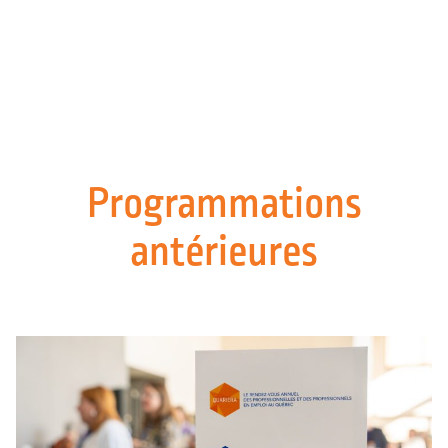
Skip
to
content
Programmations
antérieures