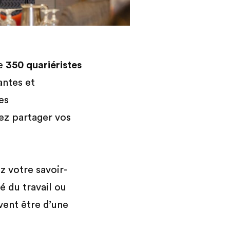
de
350 quariéristes
ntes et
es
nez partager vos
z votre savoir-
é du travail ou
vent être d’une