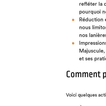
refléter la
pourquoi no
Réduction e
nous limito
nos lanièr
Impressions
Majuscule, 
et ses prat
Comment p
Voici quelques act