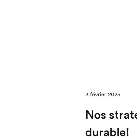
Skip
to
content
3 février 2025
Nos strat
durable!