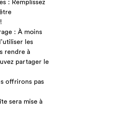
les : Remplissez
être
!
rage : À moins
tiliser les
s rendre à
uvez partager le
s offrirons pas
îte sera mise à