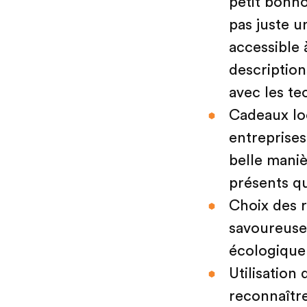
petit bonh
pas juste u
accessible 
description
avec les te
Cadeaux loc
entreprises
belle maniè
présents qui
Choix des 
savoureuses
écologique.
Utilisation 
reconnaîtr