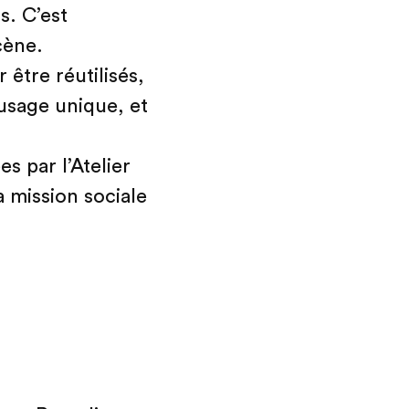
s. C’est
cène.
 être réutilisés,
 usage unique, et
s par l’Atelier
 mission sociale