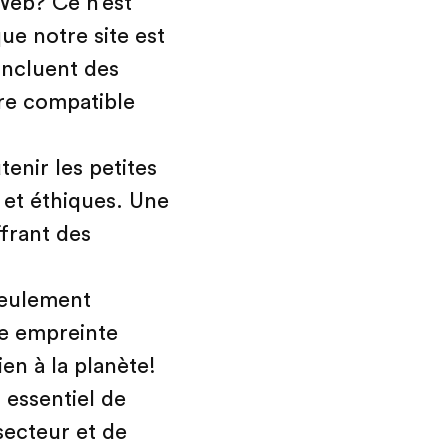
Web? Ce n’est
que notre site est
 incluent des
ure compatible
enir les petites
 et éthiques. Une
frant des
seulement
re empreinte
en à la planète!
t essentiel de
secteur et de