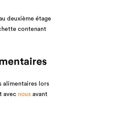
é au deuxième étage
chette contenant
imentaires
s alimentaires lors
t avec
nous
avant