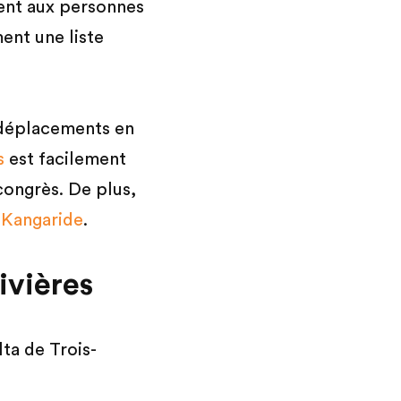
ment aux personnes
ent une liste
s déplacements en
s
est facilement
congrès. De plus,
e
Kangaride
.
ivières
ta de Trois-